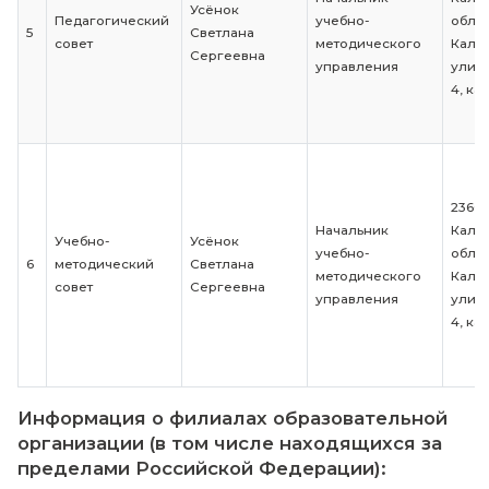
обучающихся
Денисовна
обучающихся
Руководитель
Совет родителей
Совета
(законных
родителей
представителей)
Цитко Светлана
(законных
4
- заказчиков
Викторовна
представител
образовательных
- заказчиков
услуг
образователь
услуг
Начальник
Усёнок