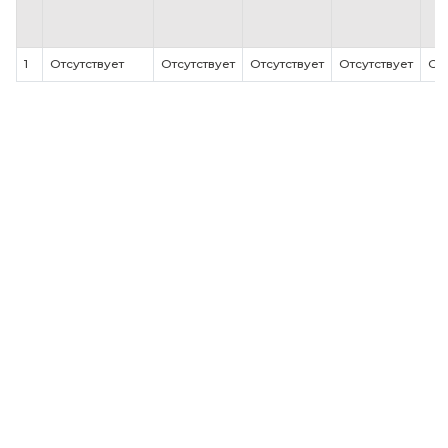
организации (в том числе находящихся
пределами Российской Федерации):
Наименование
Дата
Должность
№
Руководитель
филиала
основания
руководит
1
Отсутствует
Отсутствует
Отсутствует
Отсутств
Информация о представительствах
образовательной организации (в том ч
находящихся за пределами Российско
Федерации):