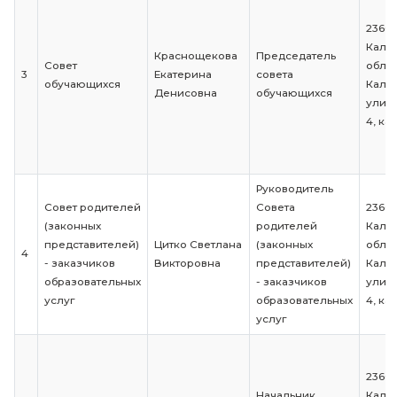
Председател
Давыдова
Общее собрание
общего
1
Ольга
учредителей
собрания
Александровна
учредителей
Давыдова
2
Администрация
Ольга
Директор
Александровна
Краснощекова
Председател
Совет
3
Екатерина
совета