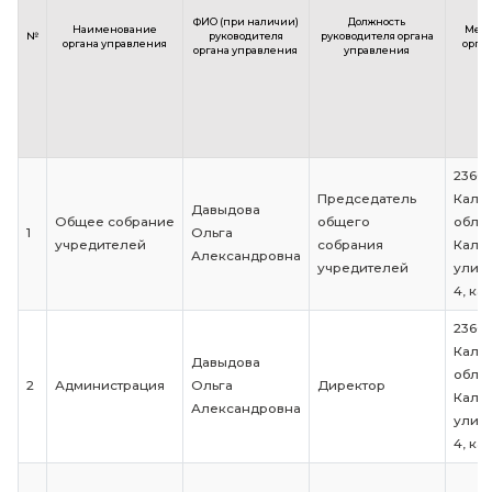
4,
Органы управления образовательной
организации
ФИО (при наличии)
Должность
Наименование
№
руководителя
руководителя ор
органа управления
органа управления
управления