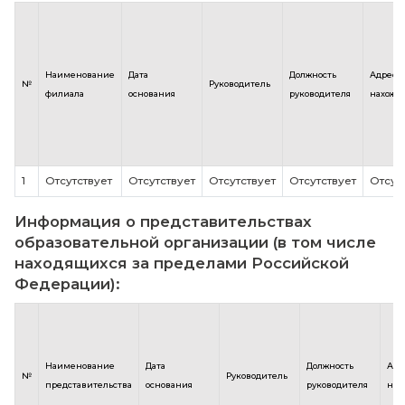
Педагогический
учебно-
5
Светлана
совет
методическо
Сергеевна
управления
Начальник
Учебно-
Усёнок
учебно-
6
методический
Светлана
методическо
совет
Сергеевна
управления
Информация о филиалах образовател