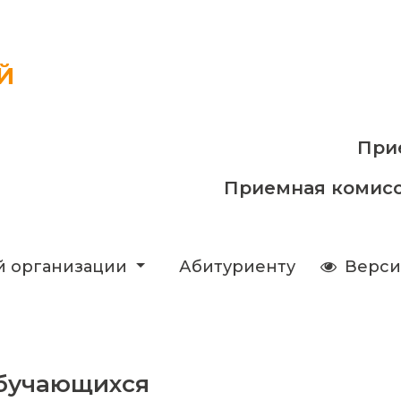
Й
При
Приемная комис
й организации
Абитуриенту
Верси
обучающихся